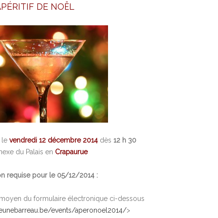
APÉRITIF DE NOËL
 le
vendredi 12 décembre 2014
dès
12 h 30
nnexe du Palais en
Crapaurue
ion requise pour le 05/12/2014 :
moyen du formulaire électronique ci-dessous
jeunebarreau.be/events/
aperonoel2014
/
>