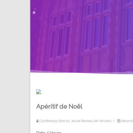
Apéritif de Noël
Conférence libre du Jeune Barreau de Verviers
/
décemb