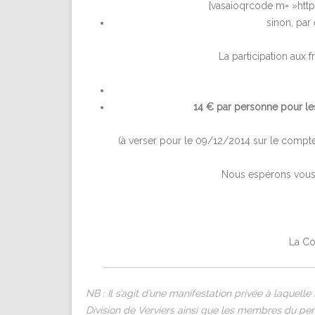
[vasaioqrcode m= »htt
sinon, par
La participation aux f
14 € par personne pour l
(à verser pour le 09/12/2014 sur le comp
Nous espérons vous r
La Co
NB : Il s’agit d’une manifestation privée à laquell
Division de Verviers ainsi que les membres du per