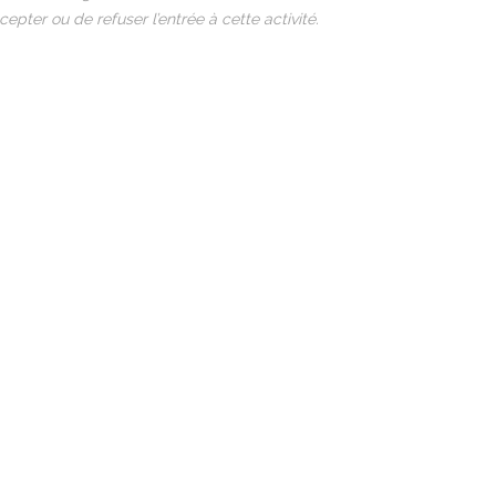
epter ou de refuser l’entrée à cette activité.
S
QUESTIONS PRATIQUES DE DROIT PÉNAL – APRÈS-MIDI D’ÉTU
DRIER
ÉVÈNEMENTS