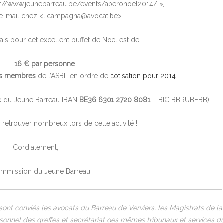
p://www.jeunebarreau.be/events/aperonoel2014/ »]
 e-mail chez <l.campagna@avocat.be>.
rais pour cet excellent buffet de Noël est de
16 € par personne
es membres
de l’ASBL en ordre de
cotisation pour 2014
te du Jeune Barreau IBAN
BE36 6301 2720 8081
– BIC BBRUBEBB).
etrouver nombreux lors de cette activité !
Cordialement,
mmission du Jeune Barreau
e sont conviés les avocats du Barreau de Verviers, les Magistrats de la
sonnel des greffes et secrétariat des mêmes tribunaux et services d