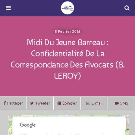
5 Février 2015
Midi Du Jeune Barreau :
Confidentialité De La
Correspondance Des Avocats (B.
LEROY)
Partager
Tweeter
Épingler
E-mail
SMS