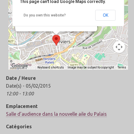
This page can't load Google Maps correctly.
Salle d’audience dans la nouvelle aile du
Palais
OK
Do you own this website?
rue des Carmes - Verviers
Événements
©
OpenStreetMap
Keyboard shortcuts
Image may be subject to copyright
Terms
contributors
Date / Heure
Date(s) - 05/02/2015
12:00 - 13:00
Emplacement
Salle d’audience dans la nouvelle aile du Palais
Catégories